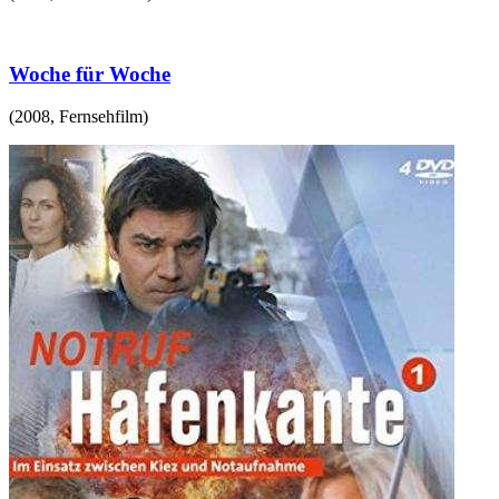
Woche für Woche
(
2008
,
Fernsehfilm
)