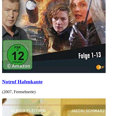
Notruf Hafenkante
(
2007
,
Fernsehserie
)