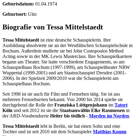
Geburtsdatum:
01.04.1974
Geburtsort:
Ulm
Biografie von Tessa Mittelstaedt
Tessa Mittelstaedt
ist eine deutsche Schauspielerin. Ihre
Ausbildung absolvierte sie an der Westfälischen Schauspielschule in
Bochum. Außerdem studierte sie bei John Costopoulos Method
Acting sowie in der MK Lewis Masterclass. Ihre Schauspielkarriere
begann am Theater. Sie hatte verschiedene Engagements, so am
Schauspielhaus Bochum (1997-1999), am Schauspieltheater NRW
Wuppertal (1999-2001) und am Staatsschauspiel Dresden (2001-
2006). In der Spielzeit 2009/2010 war die Schauspielerin am
Schauspielhaus Bochum.
Seit 1998 ist sie auch für Film und Fernsehen tätig. Sie ist aus
mehreren Fernsehserien bekannt. Von 2000 bis 2014 spielte sie
durchgehend die Rolle der
Franziska Lüttgenjohann
im
Tatort
Köln
und seit 2012 ist sie die
Staatsanwältin Elke Rasmussen
in
der ARD-Vorabendserie
Heiter bis tödlich
-
Morden im Norden
.
Tessa Mittelstaedt
lebt in Berlin, sie hat einen Sohn und eine
Tochter und ist seit 2010 mit dem Schauspieler
Matthias Komm