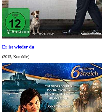
Er ist wieder da
(
2015
,
Komödie
)