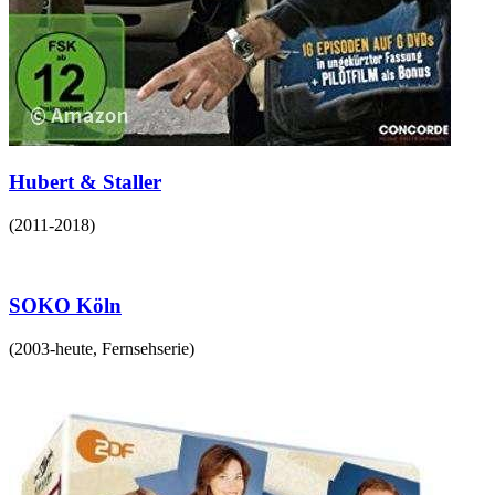
Hubert & Staller
(
2011-2018
)
SOKO Köln
(
2003-heute
,
Fernsehserie
)