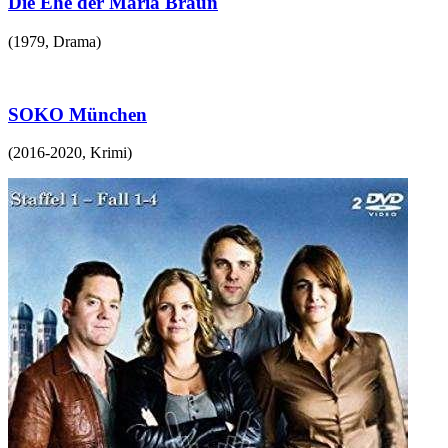
Die Ehe der Maria Braun
(
1979
,
Drama
)
SOKO München
(
2016-2020
,
Krimi
)