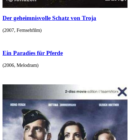
Der geheimnisvolle Schatz von Troja
(
2007
,
Fernsehfilm
)
Ein Paradies für Pferde
(
2006
,
Melodram
)