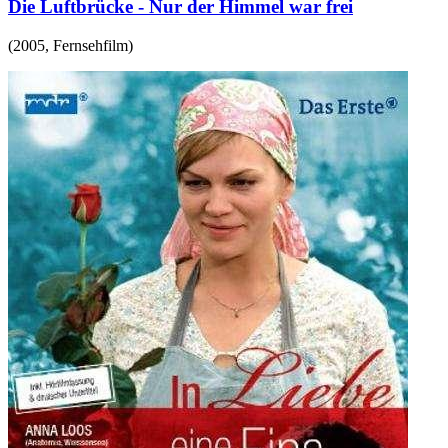
Die Luftbrücke - Nur der Himmel war frei
(
2005
,
Fernsehfilm
)