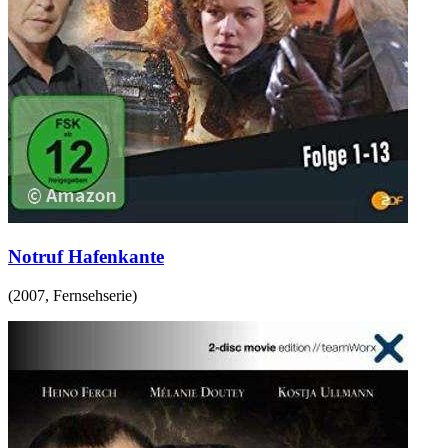
Notruf Hafenkante
(
2007
,
Fernsehserie
)