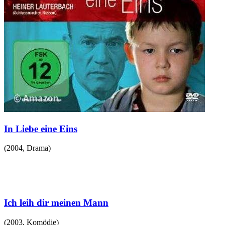
In Liebe eine Eins
(
2004
,
Drama
)
Ich leih dir meinen Mann
(
2003
,
Komödie
)