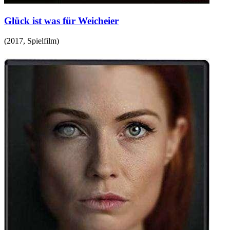
Glück ist was für Weicheier
(
2017
,
Spielfilm
)