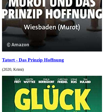
Tatort - Das Prinzip Hoffnung
(
2020
,
Krimi
)