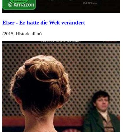
Elser - Er hätte die Welt verändert
(
2015
,
Historienfilm
)