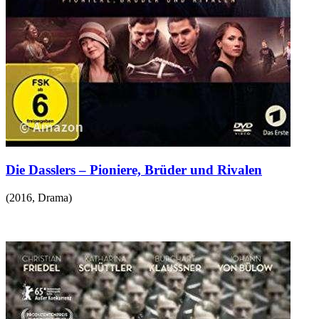
Die Dasslers – Pioniere, Brüder und Rivalen
(
2016
,
Drama
)