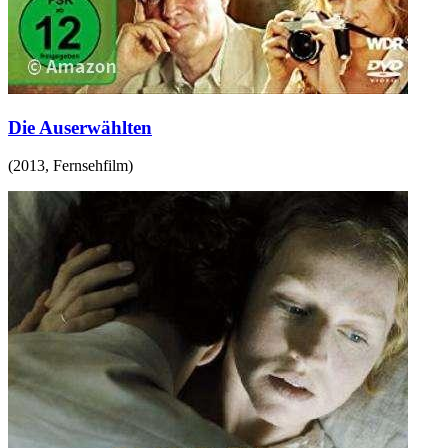
Die Auserwählten
(
2013
,
Fernsehfilm
)