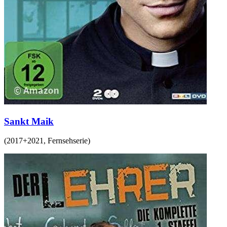
Sankt Maik
(
2017+2021
,
Fernsehserie
)