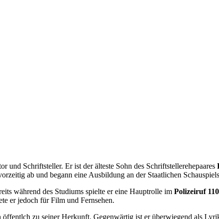
tor und Schriftsteller. Er ist der älteste Sohn des Schriftstellerehepaares
vorzeitig ab und begann eine Ausbildung an der Staatlichen Schauspiel
eits während des Studiums spielte er eine Hauptrolle im
Polizeiruf 11
ete er jedoch für Film und Fernsehen.
ffentlch zu seiner Herkunft. Gegenwärtig ist er überwiegend als Lyrik