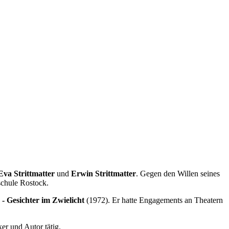
Eva Strittmatter
und
Erwin Strittmatter
. Gegen den Willen seines
schule Rostock.
0 - Gesichter im Zwielicht
(1972). Er hatte Engagements an Theatern
er und Autor tätig.