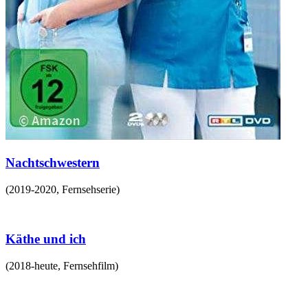
Nachtschwestern
(
2019-2020
,
Fernsehserie
)
Käthe und ich
(
2018-heute
,
Fernsehfilm
)