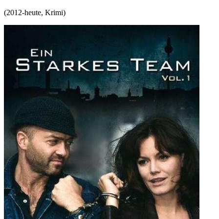
(
2012-heute
,
Krimi
)