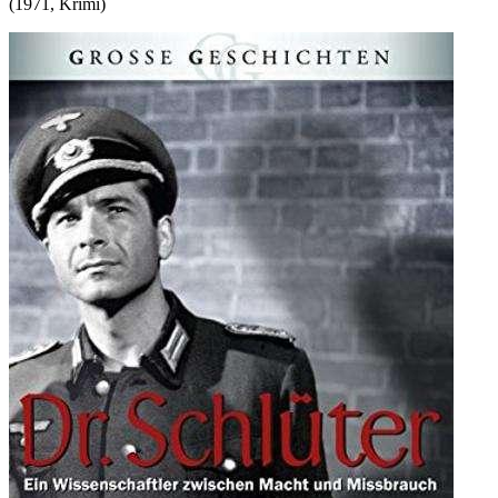
(
1971
,
Krimi
)