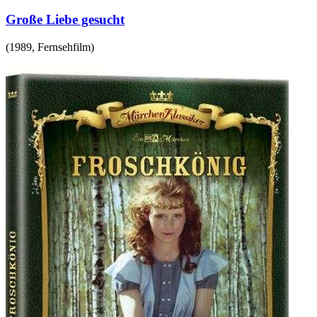
Große Liebe gesucht
(
1989
,
Fernsehfilm
)