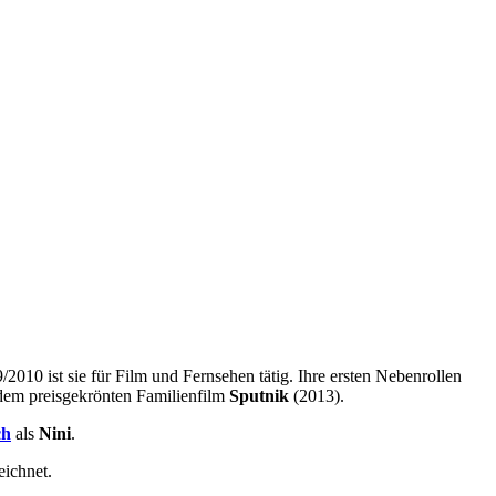
9/2010 ist sie für Film und Fernsehen tätig. Ihre ersten Nebenrollen
n dem preisgekrönten Familienfilm
Sputnik
(2013).
ch
als
Nini
.
eichnet.