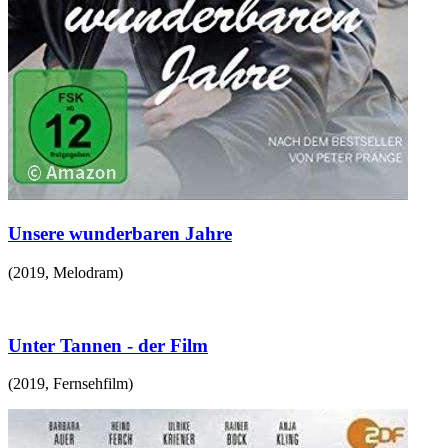
Unsere wunderbaren Jahre
(
2019
,
Melodram
)
Unter Tannen - der Film
(
2019
,
Fernsehfilm
)