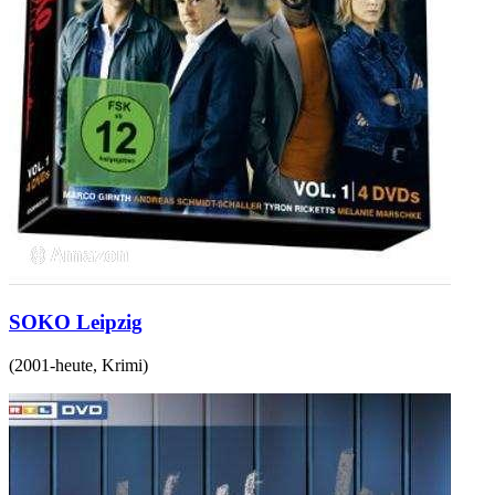
SOKO Leipzig
(
2001-heute
,
Krimi
)