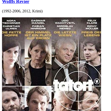
Wolffs Revier
(
1992-2006, 2012
,
Krimi
)