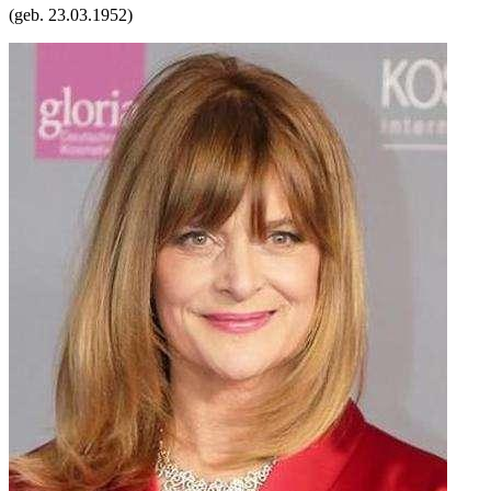
(geb.
23.03.1952
)