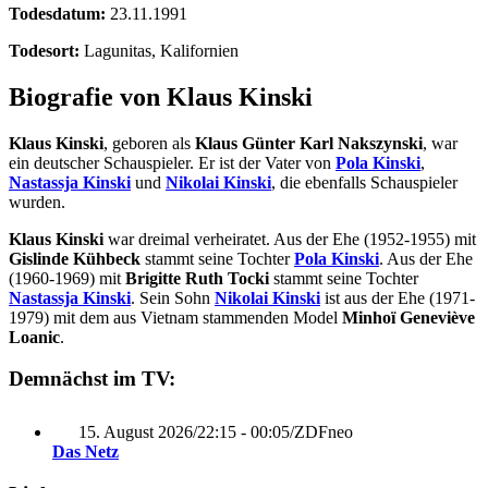
Todesdatum:
23.11.1991
Todesort:
Lagunitas, Kalifornien
Biografie von Klaus Kinski
Klaus Kinski
, geboren als
Klaus Günter Karl Nakszynski
, war
ein deutscher Schauspieler. Er ist der Vater von
Pola Kinski
,
Nastassja Kinski
und
Nikolai Kinski
, die ebenfalls Schauspieler
wurden.
Klaus Kinski
war dreimal verheiratet. Aus der Ehe (1952-1955) mit
Gislinde Kühbeck
stammt seine Tochter
Pola Kinski
. Aus der Ehe
(1960-1969) mit
Brigitte Ruth Tocki
stammt seine Tochter
Nastassja Kinski
. Sein Sohn
Nikolai Kinski
ist aus der Ehe (1971-
1979) mit dem aus Vietnam stammenden Model
Minhoï Geneviève
Loanic
.
Demnächst im TV:
15. August 2026
/
22:15 - 00:05
/
ZDFneo
Das Netz