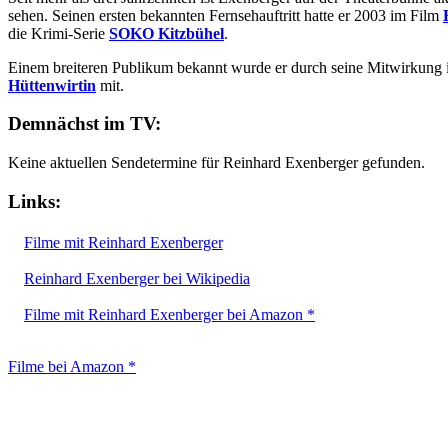
sehen. Seinen ersten bekannten Fernsehauftritt hatte er 2003 im Film
die Krimi-Serie
SOKO Kitzbühel
.
Einem breiteren Publikum bekannt wurde er durch seine Mitwirkung i
Hüttenwirtin
mit.
Demnächst im TV:
Keine aktuellen Sendetermine für Reinhard Exenberger gefunden.
Links:
Filme mit Reinhard Exenberger
Reinhard Exenberger bei Wikipedia
Filme mit Reinhard Exenberger bei Amazon *
Filme bei Amazon *