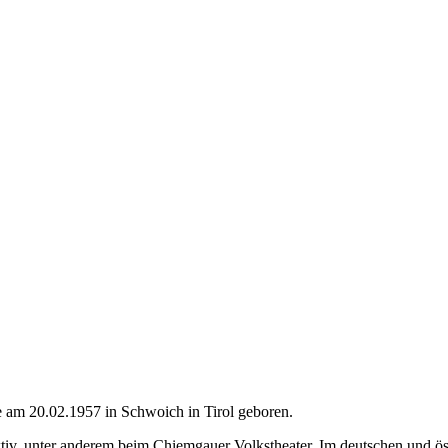
de am 20.02.1957 in Schwoich in Tirol geboren.
aktiv, unter anderem beim Chiemgauer Volkstheater. Im deutschen und ös