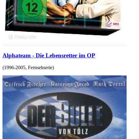
Alphateam - Die Lebensretter im OP
(
1996-2005
,
Fernsehserie
)