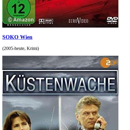
SOKO Wien
(
2005-heute
,
Krimi
)