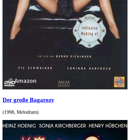
Der große Bagarozy
(
1998
,
Melodram
)