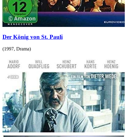
Der König von St. Pauli
(
1997
,
Drama
)