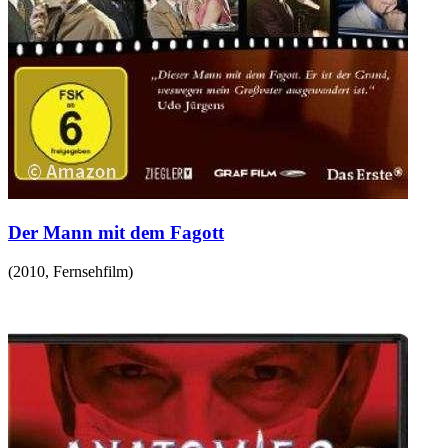
Der Mann mit dem Fagott
(
2010
,
Fernsehfilm
)