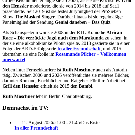
Große Bekanntheit erlangte sie ab 2006, als sie die Kochshow
Grill
den Henssler
moderierte, die sie von 2014 bis 2018 auf Sat.1
präsentierte. Seit 2019 ist sie festes Jurymitglied der ProSieben-
Show
The Masked Singer
. Darüber hinaus ist sie regelmäßige
Panelmitglied der Sendung
Genial daneben – Das Quiz
.
Als Schauspielerin war sie 2008 in der RTL-Komödie
African
Race – Die verrückte Jagd nach dem Marakunda
zu sehen, in
der sie eine alkoholkranke Pilotin spielte. 2013 gastierte sie in einer
Folge der ARD-Erfolgsserie
In aller Freundschaft
, und 2015
übernahm sie eine Rolle im
Rosamunde Pilcher – Vollkommen
unerwartet
.
Neben ihrer Fernsehkarriere ist
Ruth Moschner
auch als Autorin
tätig. Zwischen 2006 und 2026 veröffentlichte sie mehrere Bücher,
darunter Romane, Kochbücher und Ratgeber. Für ihre Arbeit bei
Grill den Henssler
erhielt sie 2015 den
Bambi
.
Ruth Moschner
lebt in Berlin-Charlottenburg.
Demnächst im TV:
11. August 2026
/
21:00 - 21:45
/
Das Erste
In aller Freundschaft