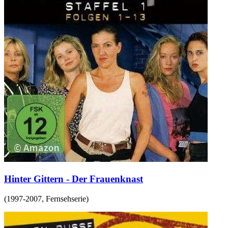
Hinter Gittern - Der Frauenknast
(
1997-2007
,
Fernsehserie
)