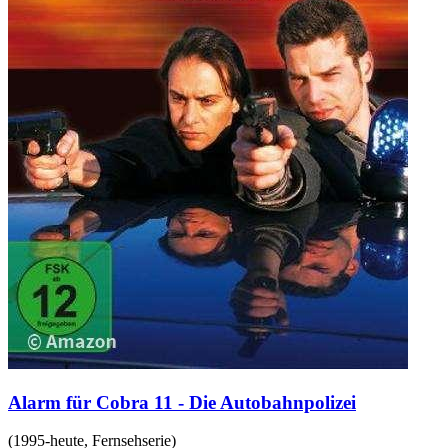
Alarm für Cobra 11 - Die Autobahnpolizei
(
1995-heute
,
Fernsehserie
)