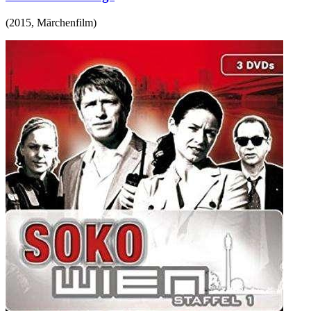
(
2015
,
Märchenfilm
)