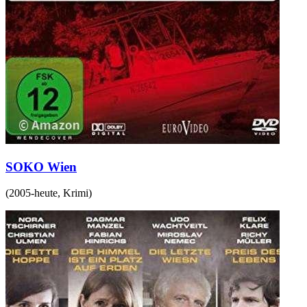
SOKO Wien
(
2005-heute
,
Krimi
)