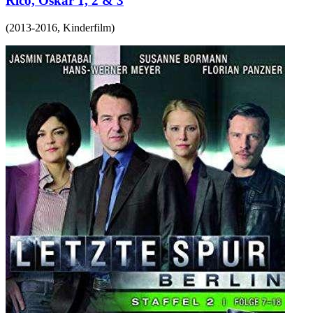
Rico, Oskar 1, 2 & 3
(
2013-2016
,
Kinderfilm
)