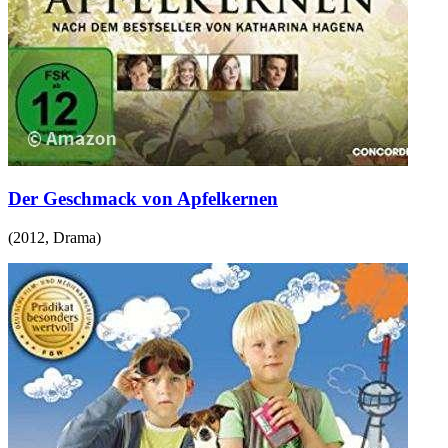
Der Geschmack von Apfelkernen
(
2012
,
Drama
)