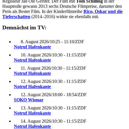
Regisseur Jan Ole Gerster. Der Film mit
Tom Schilling
in der
Hauptrolle gewann 2013 sechs Deutsche Filmpreise, darunter den
Preis als Bester Film. In der Kinderfilmreihe
Rico, Oskar und die
Tieferschatten
(2014–2016) wirkte sie ebenfalls mit.
Demnächst im TV:
8. August 2026
/
10:25 - 11:10
/
ZDF
Notruf Hafenkante
10. August 2026
/
10:30 - 11:15
/
ZDF
Notruf Hafenkante
11. August 2026
/
10:30 - 11:15
/
ZDF
Notruf Hafenkante
12. August 2026
/
10:30 - 11:15
/
ZDF
Notruf Hafenkante
12. August 2026
/
18:00 - 18:54
/
ZDF
SOKO Wismar
13. August 2026
/
10:30 - 11:15
/
ZDF
Notruf Hafenkante
14. August 2026
/
10:30 - 11:15
/
ZDF
Notruf Hafenkante