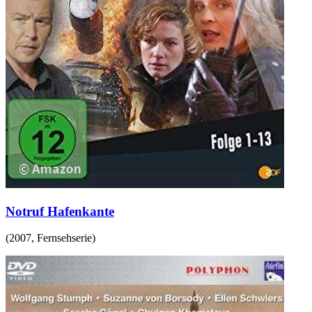
Notruf Hafenkante
(
2007
,
Fernsehserie
)