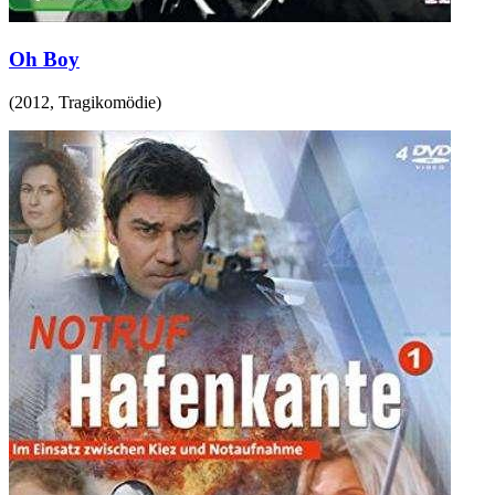
Oh Boy
(
2012
,
Tragikomödie
)