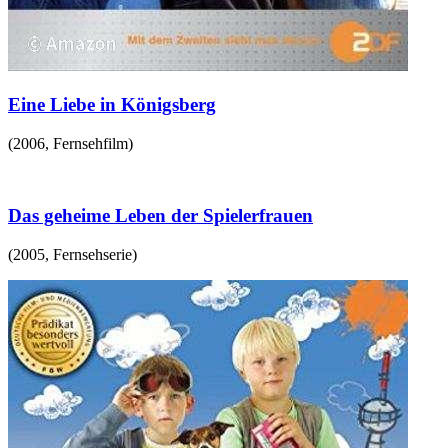
Eine Liebe in Königsberg
(
2006
,
Fernsehfilm
)
Das geheime Leben der Spielerfrauen
(
2005
,
Fernsehserie
)