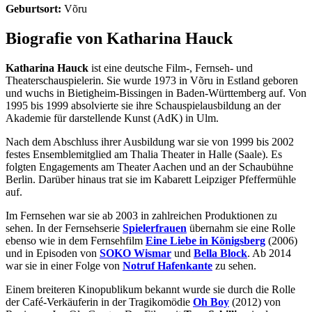
Geburtsort:
Võru
Biografie von Katharina Hauck
Katharina Hauck
ist eine deutsche Film-, Fernseh- und
Theaterschauspielerin. Sie wurde 1973 in Võru in Estland geboren
und wuchs in Bietigheim-Bissingen in Baden-Württemberg auf. Von
1995 bis 1999 absolvierte sie ihre Schauspielausbildung an der
Akademie für darstellende Kunst (AdK) in Ulm.
Nach dem Abschluss ihrer Ausbildung war sie von 1999 bis 2002
festes Ensemblemitglied am Thalia Theater in Halle (Saale). Es
folgten Engagements am Theater Aachen und an der Schaubühne
Berlin. Darüber hinaus trat sie im Kabarett Leipziger Pfeffermühle
auf.
Im Fernsehen war sie ab 2003 in zahlreichen Produktionen zu
sehen. In der Fernsehserie
Spielerfrauen
übernahm sie eine Rolle
ebenso wie in dem Fernsehfilm
Eine Liebe in Königsberg
(2006)
und in Episoden von
SOKO Wismar
und
Bella Block
. Ab 2014
war sie in einer Folge von
Notruf Hafenkante
zu sehen.
Einem breiteren Kinopublikum bekannt wurde sie durch die Rolle
der Café-Verkäuferin in der Tragikomödie
Oh Boy
(2012) von