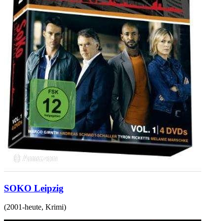
SOKO Leipzig
(
2001-heute
,
Krimi
)