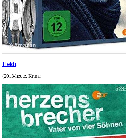
Heldt
(
2013-heute
,
Krimi
)