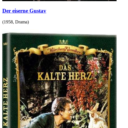
Der eiserne Gustav
(
1958
,
Drama
)