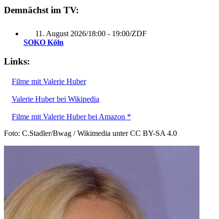
Demnächst im TV:
11. August 2026
/
18:00 - 19:00
/
ZDF
SOKO Köln
Links:
Filme mit Valerie Huber
Valerie Huber bei Wikipedia
Filme mit Valerie Huber bei Amazon *
Foto: C.Stadler/Bwag / Wikimedia unter CC BY-SA 4.0