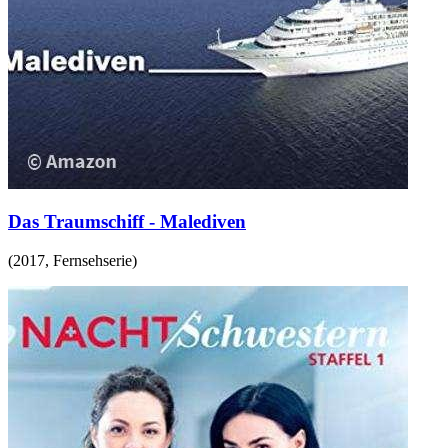
Das Traumschiff - Malediven
(
2017
,
Fernsehserie
)