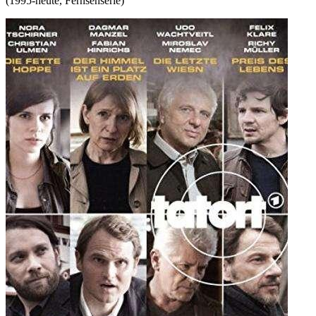
(
1995-heute
,
Fernsehserie
)