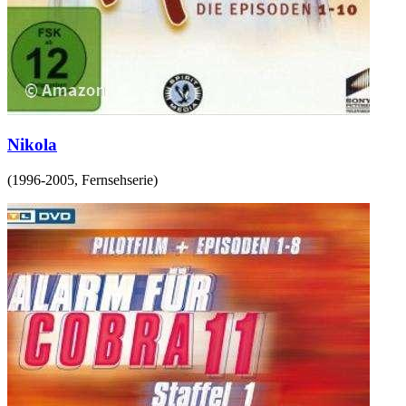
Nikola
(
1996-2005
,
Fernsehserie
)