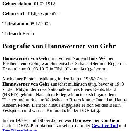
Geburtsdatum:
01.03.1912
Geburtsort:
Tilsit, Ostpreußen
Todesdatum:
08.12.2005
Todesort:
Berlin
Biografie von Hannswerner von Gehr
Hannswerner von Gehr
, mit vollem Namen
Hans-Werner
Freiherr von Gehr
, war ein deutscher Schauspieler und Regisseur.
Er wurde am 01.03.1912 in Tilsit (Ostpreußen) geboren.
Nach einer Pilotenausbildung in den Jahren 1936/37 war
Hannswerner von Gehr
zunächst militärisch tätig, bevor er 1943
zu den Mitgründern des Nationalkomitees Freies Deutschland
(NKFD) gehörte. Nach dem Krieg widmete er sich ganz dem
Theater und wirkte am Volkstheater Rostock unter Intendant Hanns
Anselm Perten. Darüber hinaus engagierte er sich bei den Berlin-
Festspielen und war als Kulturattaché der DDR tätig.
In den 1970er und 1980er Jahren war
Hannswerner von Gehr
auch in DEFA-Produktionen zu sehen, darunter
Gevatter Tod
und
Der Bärenhäuter
.