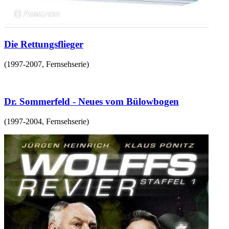
Die Rettungsflieger
(
1997-2007
,
Fernsehserie
)
Dr. Sommerfeld - Neues vom Bülowbogen
(
1997-2004
,
Fernsehserie
)