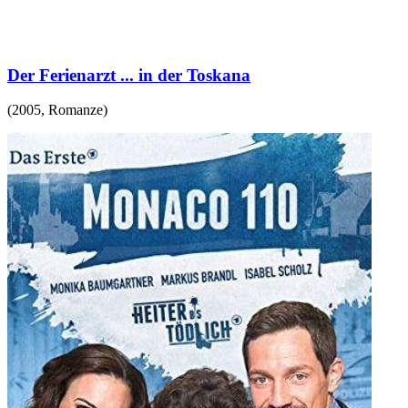
Der Ferienarzt ... in der Toskana
(
2005
,
Romanze
)