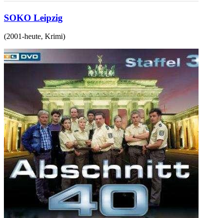
SOKO Leipzig
(
2001-heute
,
Krimi
)