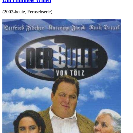
Um Himmels Willen
(
2002-heute
,
Fernsehserie
)