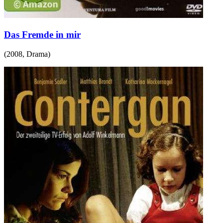
Das Fremde in mir
(
2008
,
Drama
)