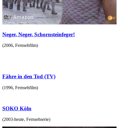
Neger, Neger, Schornsteinfeger!
(
2006
,
Fernsehfilm
)
Fähre in den Tod (TV)
(
1996
,
Fernsehfilm
)
SOKO Köln
(
2003-heute
,
Fernsehserie
)