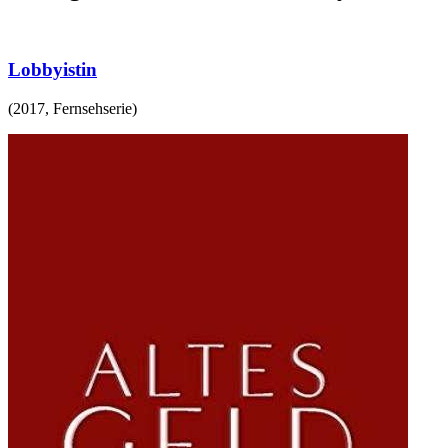
Lobbyistin
(
2017
,
Fernsehserie
)