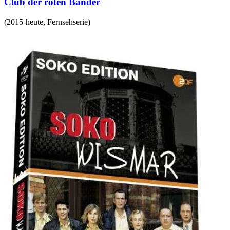
Club der roten Bänder
(
2015-heute
,
Fernsehserie
)