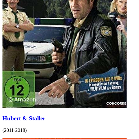
Hubert & Staller
(
2011-2018
)