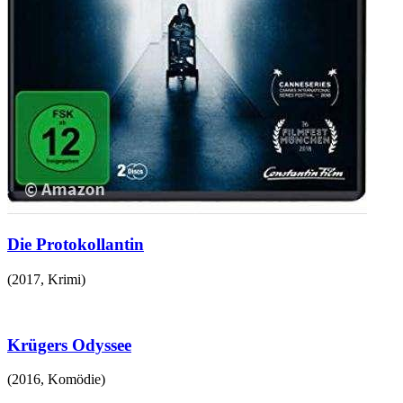
Die Protokollantin
(
2017
,
Krimi
)
Krügers Odyssee
(
2016
,
Komödie
)