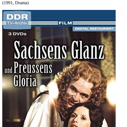
(
1991
,
Drama
)