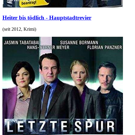
Heiter bis tödlich - Hauptstadtrevier
(
seit 2012
,
Krimi
)