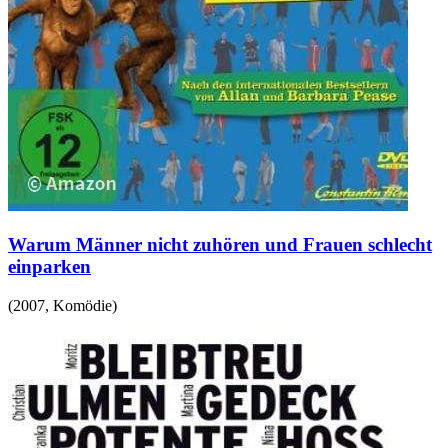
Warum Männer nicht zuhören und Frauen schlecht
einparken
(
2007
,
Komödie
)