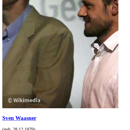
Sven Waasner
(geb.
28.12.1979
)