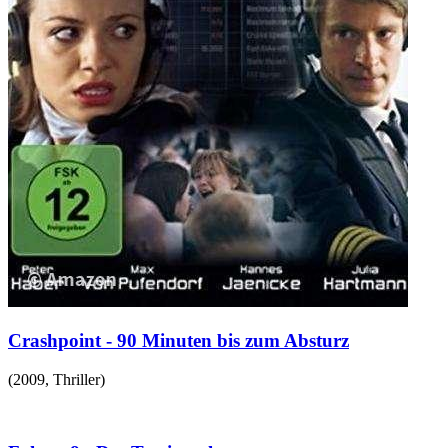
Crashpoint - 90 Minuten bis zum Absturz
(
2009
,
Thriller
)