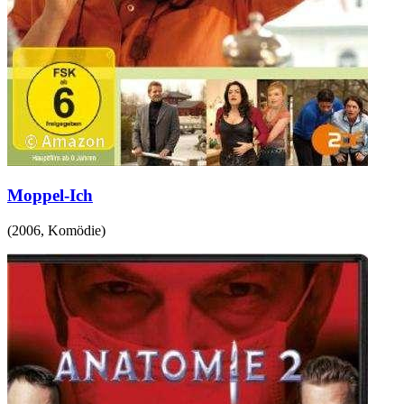
Moppel-Ich
(
2006
,
Komödie
)