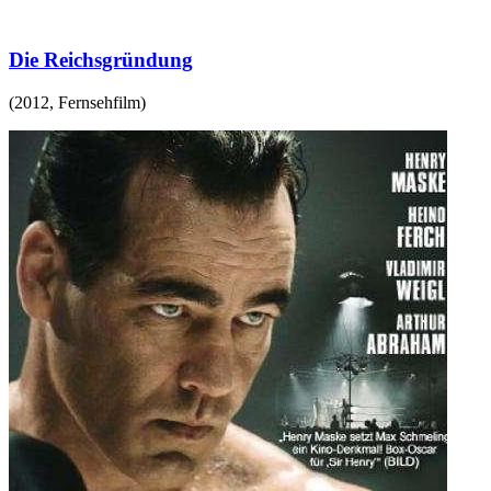
Die Reichsgründung
(
2012
,
Fernsehfilm
)