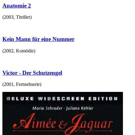
Anatomie 2
(
2003
,
Thriller
)
Kein Mann für eine Nummer
(
2002
,
Komödie
)
Victor - Der Schutzengel
(
2001
,
Fernsehserie
)