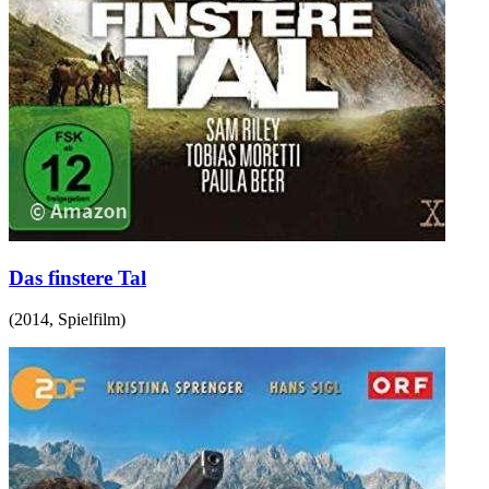
Das finstere Tal
(
2014
,
Spielfilm
)