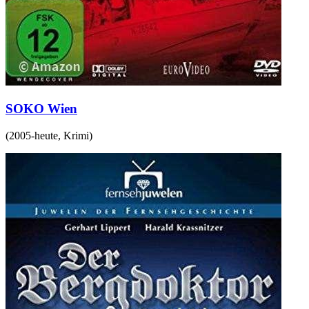
SOKO Wien
(
2005-heute
,
Krimi
)