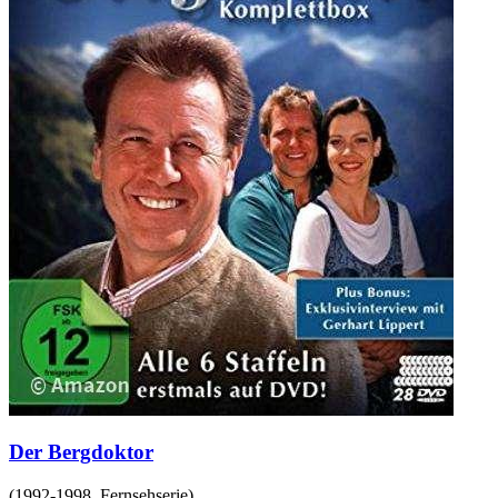
Der Bergdoktor
(
1992-1998
,
Fernsehserie
)