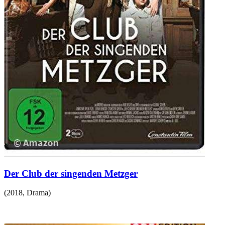
Der Club der singenden Metzger
(
2018
,
Drama
)