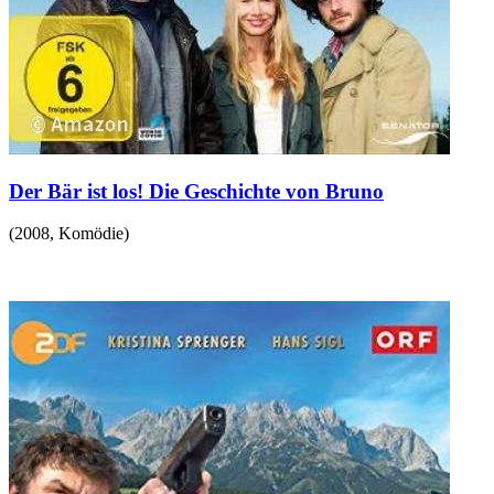
Der Bär ist los! Die Geschichte von Bruno
(
2008
,
Komödie
)