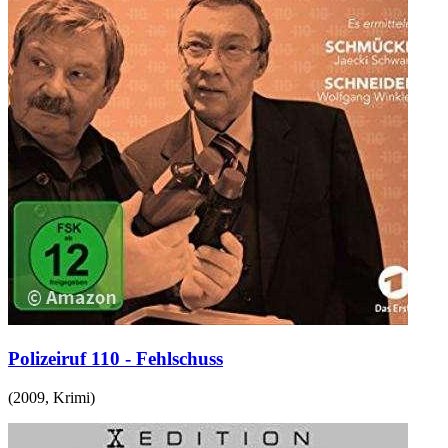
Polizeiruf 110 - Fehlschuss
(
2009
,
Krimi
)