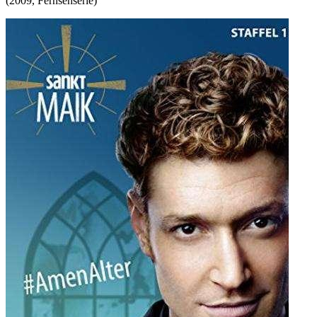
(
2009
,
Fernsehserie
)