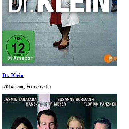
Dr. Klein
(
2014-heute
,
Fernsehserie
)