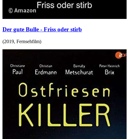
Der gute Bulle - Friss oder stirb
(
2019
,
Fernsehfilm
)