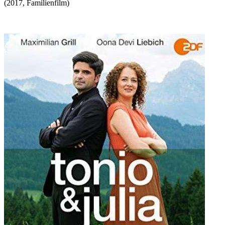
(
2017
,
Familienfilm
)