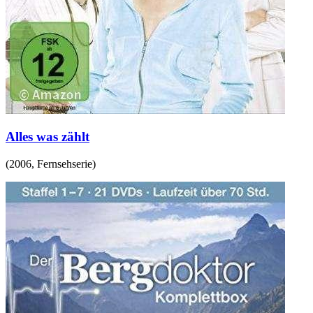
Alles was zählt
(
2006
,
Fernsehserie
)