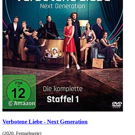
Verbotene Liebe - Next Generation
(
2020
,
Fernsehserie
)