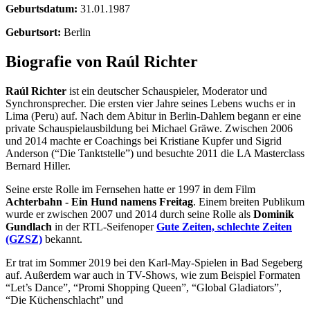
Geburtsdatum:
31.01.1987
Geburtsort:
Berlin
Biografie von Raúl Richter
Raúl Richter
ist ein deutscher Schauspieler, Moderator und
Synchronsprecher. Die ersten vier Jahre seines Lebens wuchs er in
Lima (Peru) auf. Nach dem Abitur in Berlin-Dahlem begann er eine
private Schauspielausbildung bei Michael Gräwe. Zwischen 2006
und 2014 machte er Coachings bei Kristiane Kupfer und Sigrid
Anderson (“Die Tanktstelle”) und besuchte 2011 die LA Masterclass
Bernard Hiller.
Seine erste Rolle im Fernsehen hatte er 1997 in dem Film
Achterbahn - Ein Hund namens Freitag
. Einem breiten Publikum
wurde er zwischen 2007 und 2014 durch seine Rolle als
Dominik
Gundlach
in der RTL-Seifenoper
Gute Zeiten, schlechte Zeiten
(GZSZ)
bekannt.
Er trat im Sommer 2019 bei den Karl-May-Spielen in Bad Segeberg
auf. Außerdem war auch in TV-Shows, wie zum Beispiel Formaten
“Let’s Dance”, “Promi Shopping Queen”, “Global Gladiators”,
“Die Küchenschlacht” und