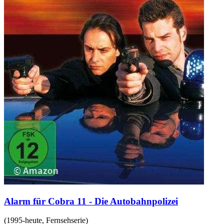
Alarm für Cobra 11 - Die Autobahnpolizei
(
1995-heute
,
Fernsehserie
)