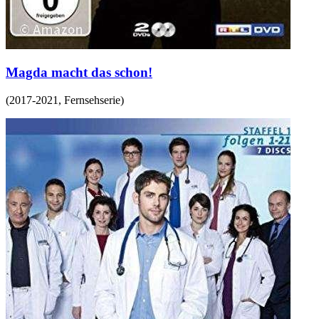
Magda macht das schon!
(
2017-2021
,
Fernsehserie
)