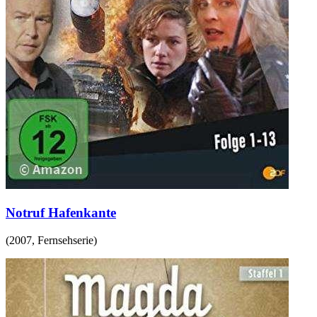
Notruf Hafenkante
(
2007
,
Fernsehserie
)