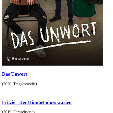
Das Unwort
(
2020
,
Tragikomödie
)
Fritzie - Der Himmel muss warten
(
2019
,
Fernsehserie
)