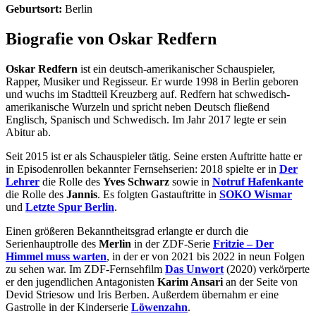
Geburtsort:
Berlin
Biografie von Oskar Redfern
Oskar Redfern
ist ein deutsch-amerikanischer Schauspieler,
Rapper, Musiker und Regisseur. Er wurde 1998 in Berlin geboren
und wuchs im Stadtteil Kreuzberg auf. Redfern hat schwedisch-
amerikanische Wurzeln und spricht neben Deutsch fließend
Englisch, Spanisch und Schwedisch. Im Jahr 2017 legte er sein
Abitur ab.
Seit 2015 ist er als Schauspieler tätig. Seine ersten Auftritte hatte er
in Episodenrollen bekannter Fernsehserien: 2018 spielte er in
Der
Lehrer
die Rolle des
Yves Schwarz
sowie in
Notruf Hafenkante
die Rolle des
Jannis
. Es folgten Gastauftritte in
SOKO Wismar
und
Letzte Spur Berlin
.
Einen größeren Bekanntheitsgrad erlangte er durch die
Serienhauptrolle des
Merlin
in der ZDF-Serie
Fritzie – Der
Himmel muss warten
, in der er von 2021 bis 2022 in neun Folgen
zu sehen war. Im ZDF-Fernsehfilm
Das Unwort
(2020) verkörperte
er den jugendlichen Antagonisten
Karim Ansari
an der Seite von
Devid Striesow und Iris Berben. Außerdem übernahm er eine
Gastrolle in der Kinderserie
Löwenzahn
.