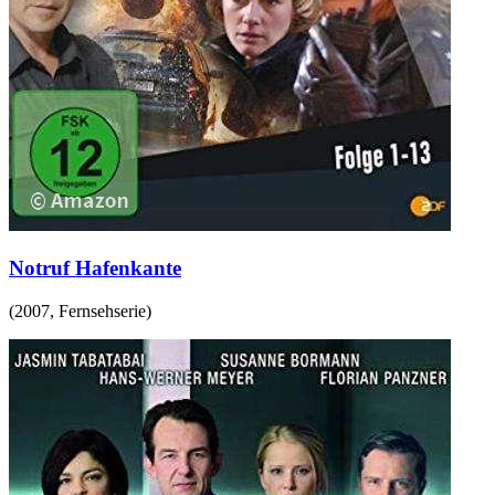
Notruf Hafenkante
(
2007
,
Fernsehserie
)