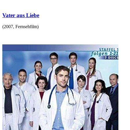
Vater aus Liebe
(
2007
,
Fernsehfilm
)