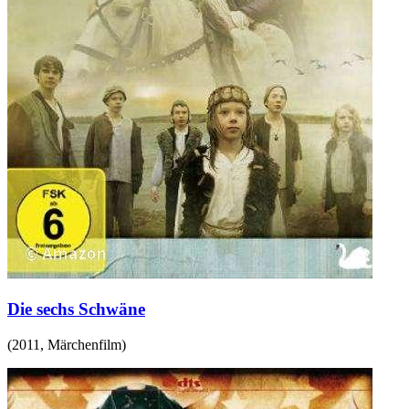
Die sechs Schwäne
(
2011
,
Märchenfilm
)