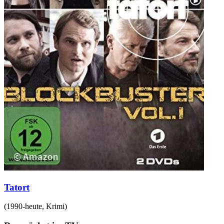
Tatort
(
1990-heute
,
Krimi
)