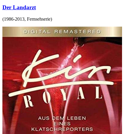
Der Landarzt
(
1986-2013
,
Fernsehserie
)