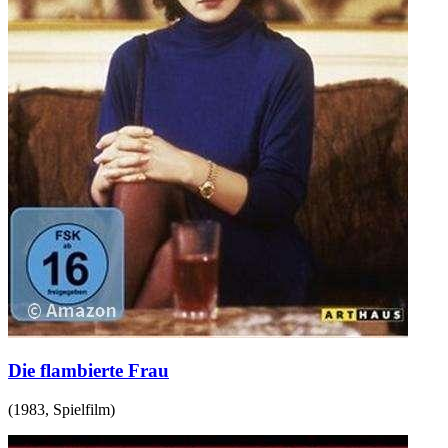
Die flambierte Frau
(
1983
,
Spielfilm
)