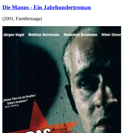
Die Manns - Ein Jahrhundertroman
(
2001
,
Familiensaga
)