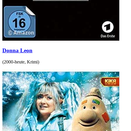
Donna Leon
(
2000-heute
,
Krimi
)