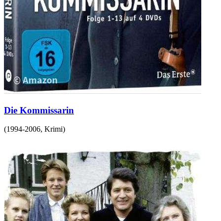
Die Kommissarin
(
1994-2006
,
Krimi
)