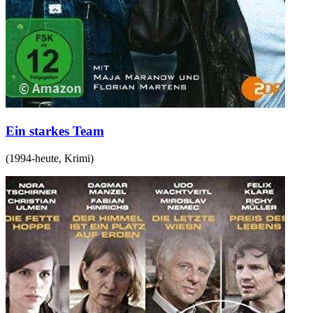
Ein starkes Team
(
1994-heute
,
Krimi
)