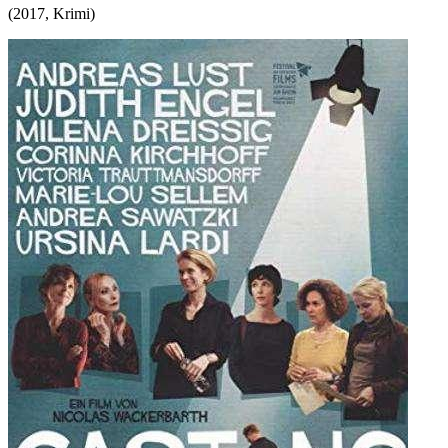
(
2017
,
Krimi
)