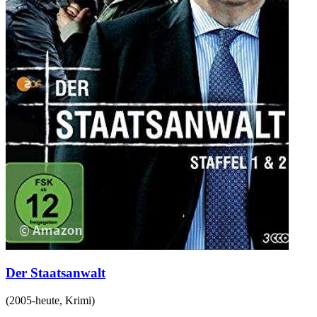
Der Staatsanwalt
(
2005-heute
,
Krimi
)