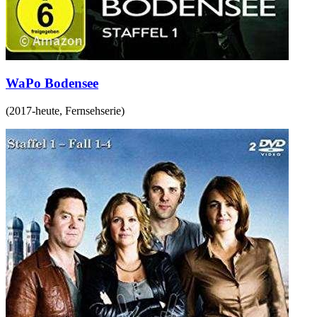
WaPo Bodensee
(
2017-heute
,
Fernsehserie
)