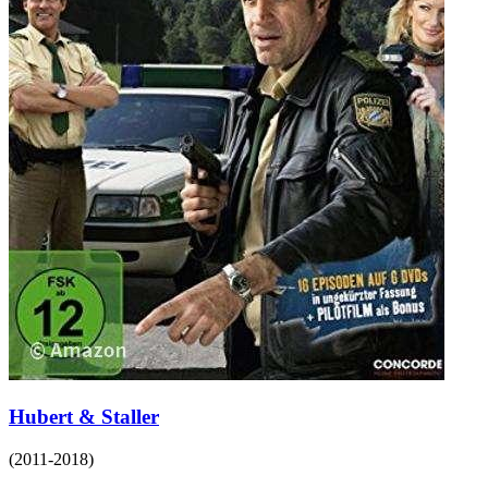
Hubert & Staller
(
2011-2018
)