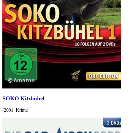
SOKO Kitzbühel
(
2001
,
Krimi
)