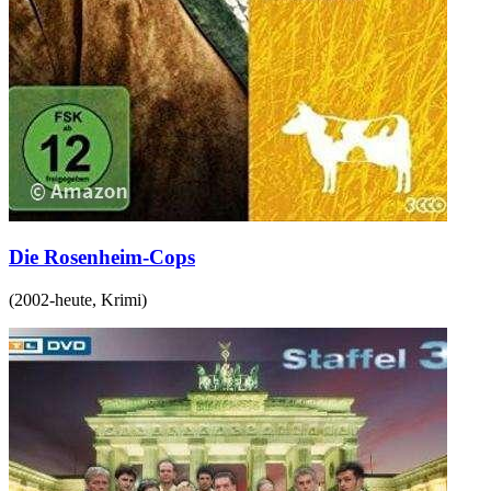
Die Rosenheim-Cops
(
2002-heute
,
Krimi
)