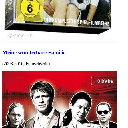
Meine wunderbare Familie
(
2008-2010
,
Fernsehserie
)