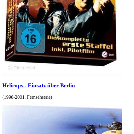
Helicops - Einsatz über Berlin
(
1998-2001
,
Fernsehserie
)