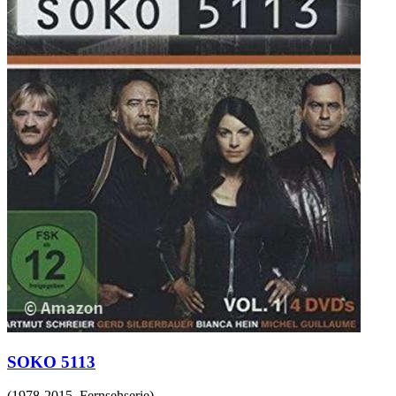
SOKO 5113
(
1978-2015
,
Fernsehserie
)