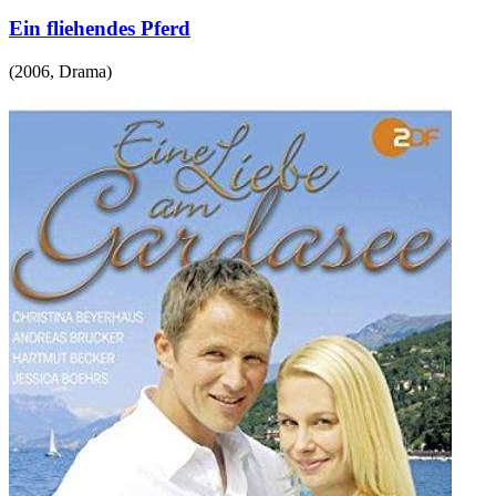
Ein fliehendes Pferd
(
2006
,
Drama
)