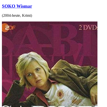
SOKO Wismar
(
2004-heute
,
Krimi
)