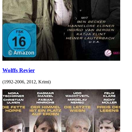
Wolffs Revier
(
1992-2006, 2012
,
Krimi
)