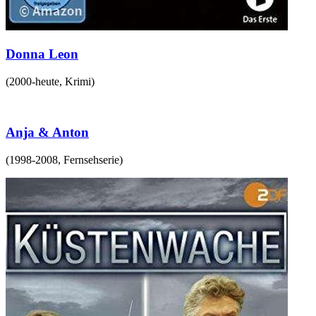
Donna Leon
(
2000-heute
,
Krimi
)
Anja & Anton
(
1998-2008
,
Fernsehserie
)