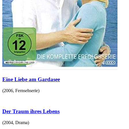
Eine Liebe am Gardasee
(
2006
,
Fernsehserie
)
Der Traum ihres Lebens
(
2004
,
Drama
)