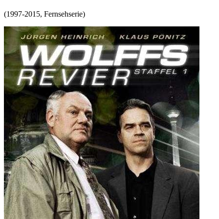
(
1997-2015
,
Fernsehserie
)