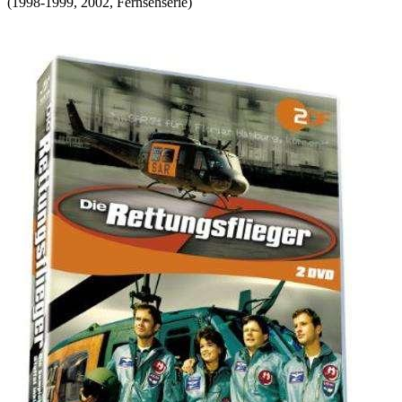
(
1998-1999, 2002
,
Fernsehserie
)