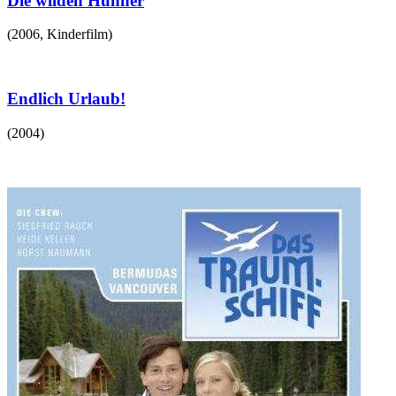
Die wilden Hühner
(
2006
,
Kinderfilm
)
Endlich Urlaub!
(
2004
)