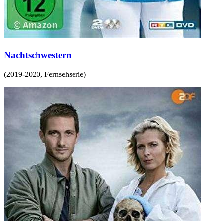
Nachtschwestern
(
2019-2020
,
Fernsehserie
)