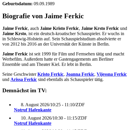
Geburtsdatum:
09.09.1989
Biografie von Jaime Ferkic
Jaime Ferkic
, auch
Jaime Kristo Ferkic
,
Jaime Krsto Ferkic
und
Jaime Krsto
, ist ein deutsch-kroatischer Schauspieler. Er wuchs in
in Schleswig-Holstein auf. Sein Schauspielstudium absolvierte er
von 2012 bis 2016 an der Universität der Künste in Berlin.
Jaime Ferkic
ist seit 1999 für Film und Fernsehen tätig und macht
Werbefilm. Außerdem hatte er Gastengagements am Berliner
Ensemble und am Theater Kiel. Er lebt in Berlin.
Seine Geschwister
Kristo Ferkic
,
Joanna Ferkic
,
Vijessna Ferkic
und
Arissa Ferkic
sind ebenfalls als Schauspieler tätig.
Demnächst im TV:
8. August 2026
/
10:25 - 11:10
/
ZDF
Notruf Hafenkante
10. August 2026
/
10:30 - 11:15
/
ZDF
Notruf Hafenkante