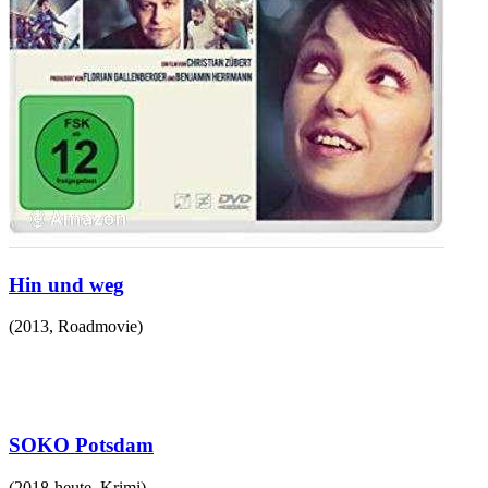
Hin und weg
(
2013
,
Roadmovie
)
SOKO Potsdam
(
2018-heute
,
Krimi
)