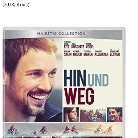
(
2018
,
Krimi
)