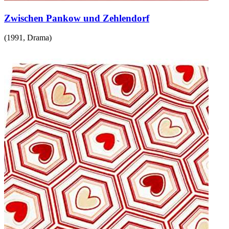
Zwischen Pankow und Zehlendorf
(
1991
,
Drama
)